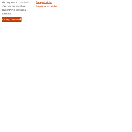
premio
Ordenar por:
Finanzas y negocio
premio
Error!
Desafortunadamente, esta categorí
Novedades