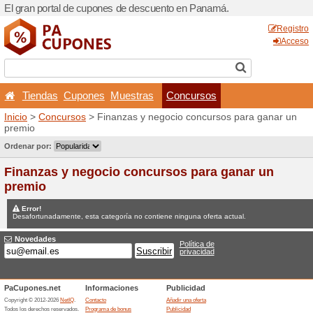
El gran portal de cupones 
Tiendas
Cupones
Mu
Inicio
>
Concursos
> Finanz