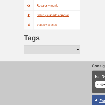
Regalos y manía
Salud y cuidado corporal
Viajes y coches
Tags
Consiga
N
Fa