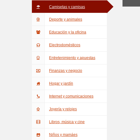
Camisetas y camisas
Deporte y animales
Educación y la oficina
Electrodomésticos
Entretenimiento y apuestas
Finanzas y negocio
Hogar y jardín
Internet y comunicaciones
Joyería y relojes
Libros, música y cine
Niños y mamáes