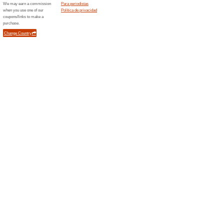
premio
Ordenar por:
Electrodomésticos 
premio
Error!
Desafortunadamente, esta categorí
Novedades