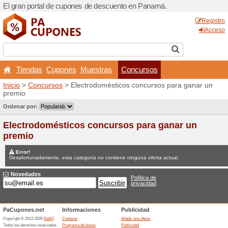
El gran portal de cupones 
Tiendas
Cupones
Mu
Inicio
>
Concursos
> Electr