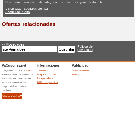
Mcdonalds.com
Ninguna oferta actual
Ninguna
Filtrado:
Encuesta:
Ir a
www.mcdonalds.com.
Reciba las alertas relativas 
cupones que acaban de ser ag
esta tienda..