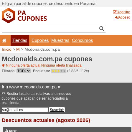
El gran portal de cupones 
Tiendas
Cupones
Inicio
>
M
> Mcdonalds.co